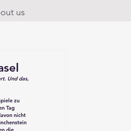
out us
asel
t. Und das, 
piele zu 
en Tag 
avon nicht 
nchenstein 
n die 