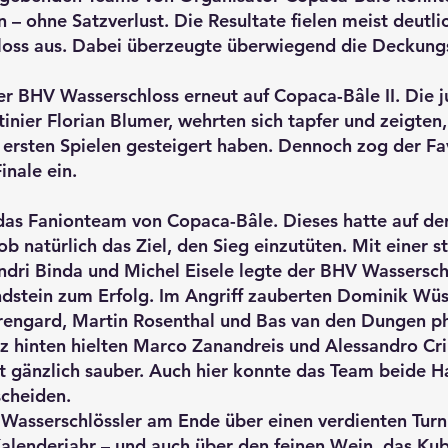
– ohne Satzverlust. Die Resultate fielen meist deutli
oss aus. Dabei überzeugte überwiegend die Deckungs
der BHV Wasserschloss erneut auf Copaca-Bâle II. Die j
inier Florian Blumer, wehrten sich tapfer und zeigten, 
 ersten Spielen gesteigert haben. Dennoch zog der Fa
inale ein.
das Fanionteam von Copaca-Bâle. Dieses hatte auf de
ob natürlich das Ziel, den Sieg einzutüten. Mit einer 
dri Binda und Michel Eisele legte der BHV Wassersch
dstein zum Erfolg. Im Angriff zauberten Dominik Wüs
rengard, Martin Rosenthal und Bas van den Dungen p
z hinten hielten Marco Zanandreis und Alessandro Cr
st gänzlich sauber. Auch hier konnte das Team beide H
scheiden.
 Wasserschlössler am Ende über einen verdienten Turni
alenderjahr – und auch über den feinen Wein, das Kub