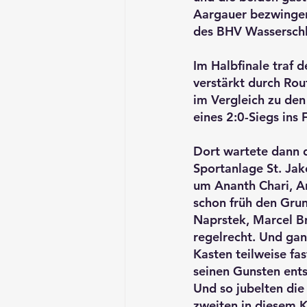
Aargauer bezwingen 
des BHV Wasserschl
Im Halbfinale traf 
verstärkt durch Rout
im Vergleich zu den
eines 2:0-Siegs ins F
Dort wartete dann 
Sportanlage St. Jak
um Ananth Chari, An
schon früh den Grun
Naprstek, Marcel B
regelrecht. Und gan
Kasten teilweise fa
seinen Gunsten ent
Und so jubelten die
zweiten in diesem K