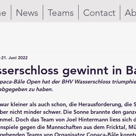
me
News
Teams
Contact
Ab
21. Juni 2022
erschloss gewinnt in B
paca-Bâle Open hat der BHV Wasserschloss triumphier
 abgegeben zu haben.
war kleiner als auch schon, die Herausforderung, die S
ber nicht minder schwer. Die Sonne brannte den ganz
mmel. Doch das Team von Joel Hintermann liess sich d
enspiele gegen die Mannschaften aus dem Fricktal, Mü
tgebenden Teams von Organisator Copaca-Bâle konnte