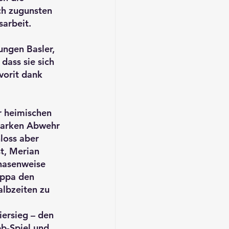
ch zugunsten 
arbeit.
ungen Basler, 
dass sie sich 
vorit dank 
r heimischen 
starken Abwehr 
loss aber 
t, Merian 
hasenweise 
ippa den 
albzeiten zu 
ersieg – den 
b-Spiel und 